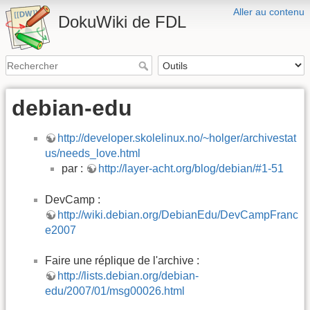
Aller au contenu
DokuWiki de FDL
debian-edu
http://developer.skolelinux.no/~holger/archivestat
us/needs_love.html
par :
http://layer-acht.org/blog/debian/#1-51
DevCamp :
http://wiki.debian.org/DebianEdu/DevCampFranc
e2007
Faire une réplique de l'archive :
http://lists.debian.org/debian-
edu/2007/01/msg00026.html