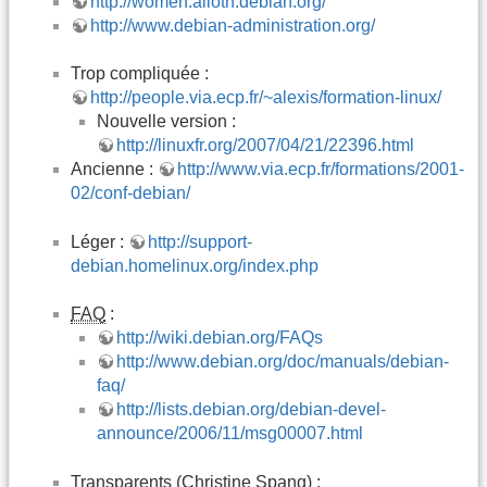
http://women.alioth.debian.org/
http://www.debian-administration.org/
Trop compliquée :
http://people.via.ecp.fr/~alexis/formation-linux/
Nouvelle version :
http://linuxfr.org/2007/04/21/22396.html
Ancienne :
http://www.via.ecp.fr/formations/2001-
02/conf-debian/
Léger :
http://support-
debian.homelinux.org/index.php
FAQ
:
http://wiki.debian.org/FAQs
http://www.debian.org/doc/manuals/debian-
faq/
http://lists.debian.org/debian-devel-
announce/2006/11/msg00007.html
Transparents (Christine Spang) :