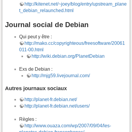
http://kitenet.net/~joey/blog/entry/upstream_plane
t_debian_relaunched.html
Journal social de Debian
Qui peut y être :
http://mako.cc/copyrighteous/freesoftware/20061
011-00.html
http://wiki.debian.org/PlanetDebian
Exs de Debian :
http://mjg59.livejournal.com/
Autres journaux sociaux
http://planet-fr.debian.net/
http://planet-fr.debian.net/users/
Règles :
http://www.ouaza.com/wp/2007/09/04/les-