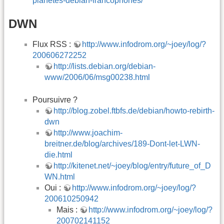
planetes-debian-francophones/
DWN
Flux RSS :
http://www.infodrom.org/~joey/log/?
200606272252
http://lists.debian.org/debian-
www/2006/06/msg00238.html
Poursuivre ?
http://blog.zobel.ftbfs.de/debian/howto-rebirth-
dwn
http://www.joachim-
breitner.de/blog/archives/189-Dont-let-LWN-
die.html
http://kitenet.net/~joey/blog/entry/future_of_D
WN.html
Oui :
http://www.infodrom.org/~joey/log/?
200610250942
Mais :
http://www.infodrom.org/~joey/log/?
200702141152