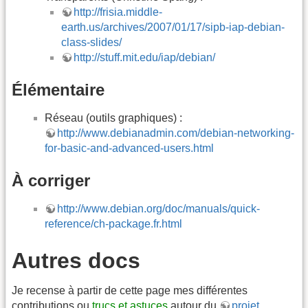
http://frisia.middle-
earth.us/archives/2007/01/17/sipb-iap-debian-
class-slides/
http://stuff.mit.edu/iap/debian/
Élémentaire
Réseau (outils graphiques) :
http://www.debianadmin.com/debian-networking-
for-basic-and-advanced-users.html
À corriger
http://www.debian.org/doc/manuals/quick-
reference/ch-package.fr.html
Autres docs
Je recense à partir de cette page mes différentes
contributions ou
trucs et astuces
autour du
projet