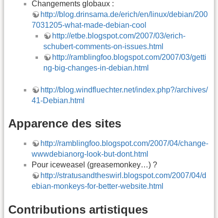
Changements globaux :
http://blog.drinsama.de/erich/en/linux/debian/200
7031205-what-made-debian-cool
http://etbe.blogspot.com/2007/03/erich-
schubert-comments-on-issues.html
http://ramblingfoo.blogspot.com/2007/03/getti
ng-big-changes-in-debian.html
http://blog.windfluechter.net/index.php?/archives/
41-Debian.html
Apparence des sites
http://ramblingfoo.blogspot.com/2007/04/change-
wwwdebianorg-look-but-dont.html
Pour iceweasel (greasemonkey…) ?
http://stratusandtheswirl.blogspot.com/2007/04/d
ebian-monkeys-for-better-website.html
Contributions artistiques