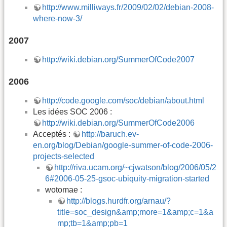
http://www.milliways.fr/2009/02/02/debian-2008-
where-now-3/
2007
http://wiki.debian.org/SummerOfCode2007
2006
http://code.google.com/soc/debian/about.html
Les idées SOC 2006 :
http://wiki.debian.org/SummerOfCode2006
Acceptés :
http://baruch.ev-
en.org/blog/Debian/google-summer-of-code-2006-
projects-selected
http://riva.ucam.org/~cjwatson/blog/2006/05/2
6#2006-05-25-gsoc-ubiquity-migration-started
wotomae :
http://blogs.hurdfr.org/arnau/?
title=soc_design&amp;more=1&amp;c=1&a
mp;tb=1&amp;pb=1