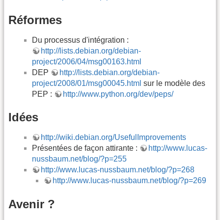
Réformes
Du processus d'intégration :
http://lists.debian.org/debian-
project/2006/04/msg00163.html
DEP
http://lists.debian.org/debian-
project/2008/01/msg00045.html
sur le modèle des
PEP :
http://www.python.org/dev/peps/
Idées
http://wiki.debian.org/UsefulImprovements
Présentées de façon attirante :
http://www.lucas-
nussbaum.net/blog/?p=255
http://www.lucas-nussbaum.net/blog/?p=268
http://www.lucas-nussbaum.net/blog/?p=269
Avenir ?