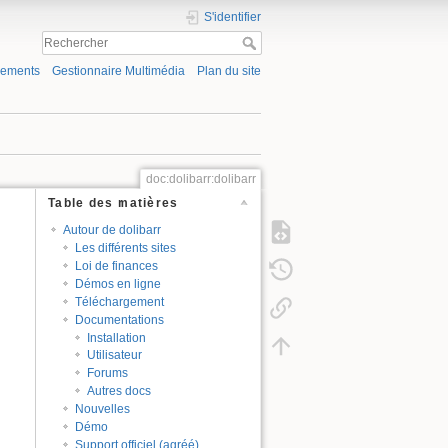
S'identifier
gements
Gestionnaire Multimédia
Plan du site
doc:dolibarr:dolibarr
Table des matières
Autour de dolibarr
Les différents sites
Loi de finances
Démos en ligne
Téléchargement
Documentations
Installation
Utilisateur
Forums
Autres docs
Nouvelles
Démo
Support officiel (agréé)