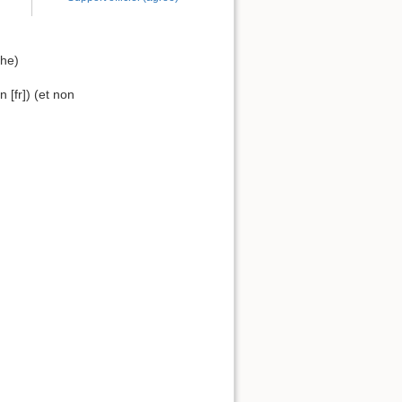
phe)
 [fr]) (et non