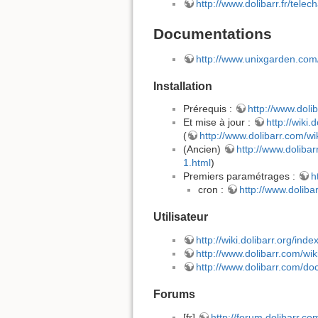
http://www.dolibarr.fr/tele
Documentations
http://www.unixgarden.com/i
Installation
Prérequis :
http://www.dol
Et mise à jour :
http://wiki
(
http://www.dolibarr.com/wi
(Ancien)
http://www.dolibar
1.html
)
Premiers paramétrages :
h
cron :
http://www.doliba
Utilisateur
http://wiki.dolibarr.org/in
http://www.dolibarr.com/wi
http://www.dolibarr.com/do
Forums
[fr]
http://forum.dolibarr.co