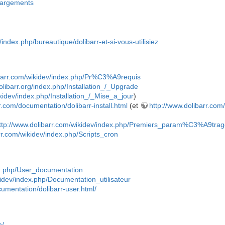
chargements
ndex.php/bureautique/dolibarr-et-si-vous-utilisiez
ibarr.com/wikidev/index.php/Pr%C3%A9requis
.dolibarr.org/index.php/Installation_/_Upgrade
kidev/index.php/Installation_/_Mise_a_jour
)
r.com/documentation/dolibarr-install.html
(et
http://www.dolibarr.com/
ttp://www.dolibarr.com/wikidev/index.php/Premiers_param%C3%A9tra
rr.com/wikidev/index.php/Scripts_cron
dex.php/User_documentation
kidev/index.php/Documentation_utilisateur
cumentation/dolibarr-user.html/
m/