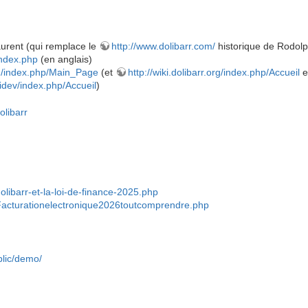
urent (qui remplace le
http://www.dolibarr.com/
historique de Rodol
index.php
(en anglais)
org/index.php/Main_Page
(et
http://wiki.dolibarr.org/index.php/Accueil
en
idev/index.php/Accueil
)
olibarr
dolibarr-et-la-loi-de-finance-2025.php
r/Facturationelectronique2026toutcomprendre.php
blic/demo/