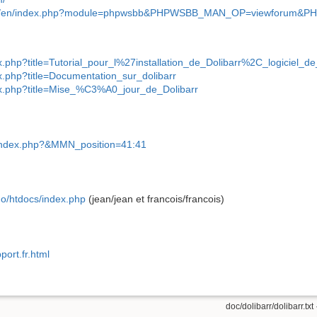
r.org/en/index.php?module=phpwsbb&PHPWSBB_MAN_OP=viewforum
ex.php?title=Tutorial_pour_l%27installation_de_Dolibarr%2C_logiciel_
ex.php?title=Documentation_sur_dolibarr
dex.php?title=Mise_%C3%A0_jour_de_Dolibarr
n/index.php?&MMN_position=41:41
mo/htdocs/index.php
(jean/jean et francois/francois)
)
port.fr.html
doc/dolibarr/dolibarr.txt