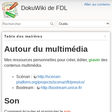
Aller au contenu
DokuWiki de FDL
Table des matières
Autour du multimédia
Mes ressources personnelles pour créer, éditer,
graver
des
contenus multimédia.
Scénari :
http://scenari-
platform.org/projects/scenari/fr/pres/co/
Boxtream :
http://boxtream.unice.fr/
Son
Comment écouter et manipuler le
son
.