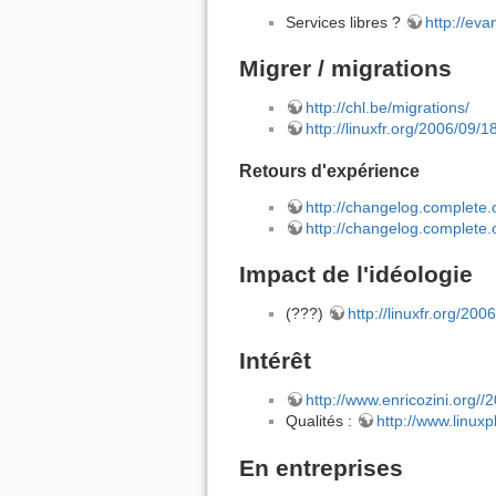
Services libres ?
http://ev
Migrer / migrations
http://chl.be/migrations/
http://linuxfr.org/2006/09/
Retours d'expérience
http://changelog.complete.
http://changelog.complete
Impact de l'idéologie
(???)
http://linuxfr.org/20
Intérêt
http://www.enricozini.org//
Qualités :
http://www.linuxp
En entreprises