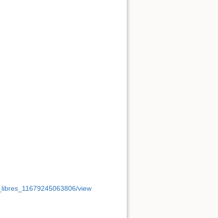
els_libres_11679245063806/view