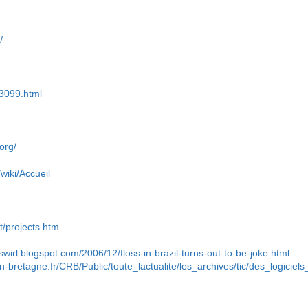
/
/23099.html
.org/
/wiki/Accueil
st/projects.htm
swirl.blogspot.com/2006/12/floss-in-brazil-turns-out-to-be-joke.html
on-bretagne.fr/CRB/Public/toute_lactualite/les_archives/tic/des_logici