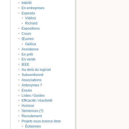
Intérêt
En entreprises
Exposés
Vidéos
Richard
Expositions
Cours
Œuvres
Gallica
Assistance
En prêt
En vente
IEEE
Au-delà du logiciel
Subventionné
Associations
Antonymes ?
Essais
Listes / Guides
Efficacité / réactivité
Humour
Semences (?)
Recrutement
Projets sous licence libre
Éoliennes