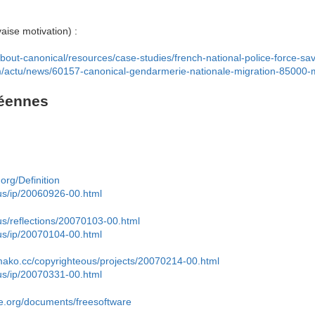
ise motivation) :
bout-canonical/resources/case-studies/french-national-police-force-sa
m/actu/news/60157-canonical-gendarmerie-nationale-migration-85000
péennes
org/Definition
us/ip/20060926-00.html
us/reflections/20070103-00.html
us/ip/20070104-00.html
/mako.cc/copyrighteous/projects/20070214-00.html
us/ip/20070331-00.html
pe.org/documents/freesoftware