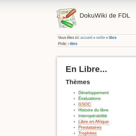
DokuWiki de FDL
Vous êtes ici:
accueil
»
veille
»
libre
Piste:
libre
•
En Libre...
Thèmes
Développement
Évaluations
GSOC
Histoire du libre
Interopérabilité
Libre en Afrique
Prestataires
Trophées