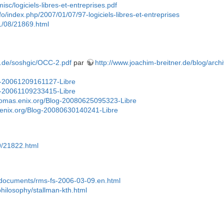
isc/logiciels-libres-et-entreprises.pdf
fo/index.php/2007/01/07/97-logiciels-libres-et-entreprises
01/08/21869.html
r.de/soshgic/OCC-2.pdf
par
http://www.joachim-breitner.de/blog/arc
og-20061209161127-Libre
og-20061109233415-Libre
thomas.enix.org/Blog-20080625095323-Libre
.enix.org/Blog-20080630140241-Libre
29/21822.html
g/documents/rms-fs-2006-03-09.en.html
philosophy/stallman-kth.html