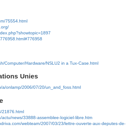
com/75554.html
.org/
/index.php?showtopic=1897
ts/776958.html#776958
lish/Computer/Hardware/NSLU2 in a Tux-Case.html
ations Unies
b/a/onlamp/2006/07/20/un_and_foss.html
e
08/21876.html
m/actu/news/33888-assemblee-logiciel-libre.htm
andriva.com/webteam/2007/03/23/lettre-ouverte-aux-deputes-de-