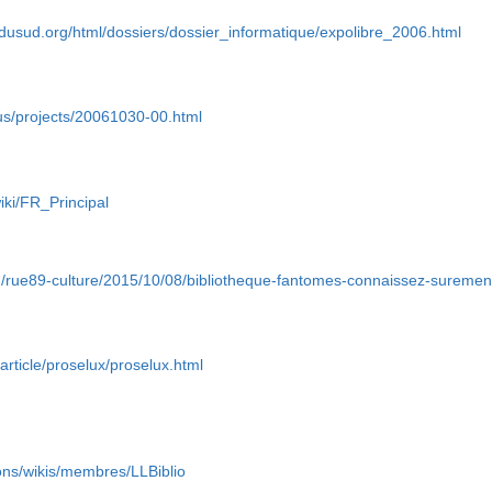
sdusud.org/html/dossiers/dossier_informatique/expolibre_2006.html
us/projects/20061030-00.html
iki/FR_Principal
m/rue89-culture/2015/10/08/bibliotheque-fantomes-connaissez-sureme
/article/proselux/proselux.html
ions/wikis/membres/LLBiblio