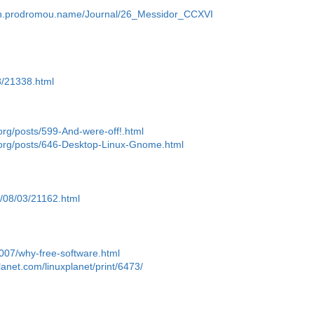
an.prodromou.name/Journal/26_Messidor_CCXVI
18/21338.html
org/posts/599-And-were-off!.html
.org/posts/646-Desktop-Linux-Gnome.html
06/08/03/21162.html
2007/why-free-software.html
lanet.com/linuxplanet/print/6473/