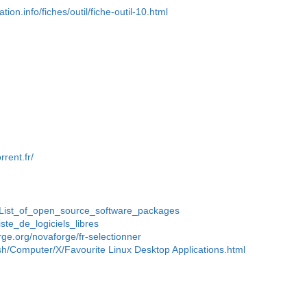
tion.info/fiches/outil/fiche-outil-10.html
rrent.fr/
ki/List_of_open_source_software_packages
Liste_de_logiciels_libres
rge.org/novaforge/fr-selectionner
ish/Computer/X/Favourite Linux Desktop Applications.html