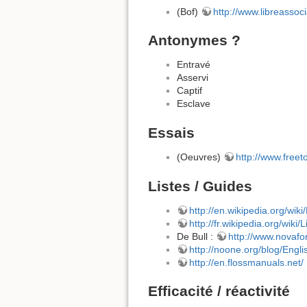
(Bof)
http://www.libreassocia
Antonymes ?
Entravé
Asservi
Captif
Esclave
Essais
(Oeuvres)
http://www.freeto
Listes / Guides
http://en.wikipedia.org/wi
http://fr.wikipedia.org/wiki/
De Bull :
http://www.novafo
http://noone.org/blog/Engl
http://en.flossmanuals.net/
Efficacité / réactivité