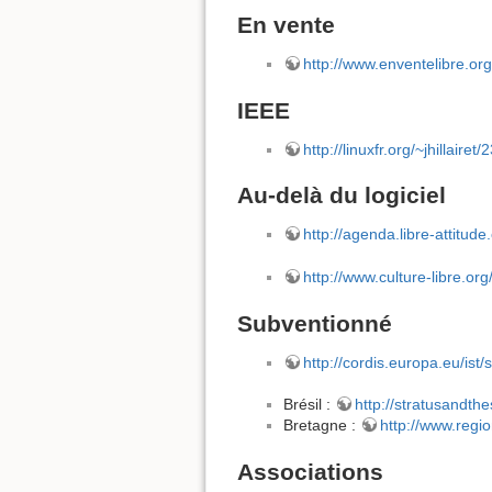
En vente
http://www.enventelibre.org
IEEE
http://linuxfr.org/~jhillairet
Au-delà du logiciel
http://agenda.libre-attitude
http://www.culture-libre.org
Subventionné
http://cordis.europa.eu/ist/
Brésil :
http://stratusandthe
Bretagne :
http://www.regi
Associations