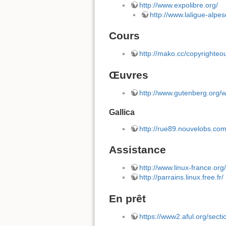
http://www.expolibre.org/
http://www.laligue-alpe
Cours
http://mako.cc/copyrighteo
Œuvres
http://www.gutenberg.org/w
Gallica
http://rue89.nouvelobs.co
Assistance
http://www.linux-france.org
http://parrains.linux.free.fr/
En prêt
https://www2.aful.org/sect