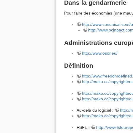
Dans la gendarmerie
Pour faire des économies (une mauva
http://www.canonical.com/a
http://www.pcinpact.co
Administrations euro
http://www.osor.eu/
Définition
http://www.freedomdefined.
http://mako.cc/copyrighteo
http://mako.cc/copyrighteo
http://mako.cc/copyrighteo
Au-delà du logiciel :
http:/
http://mako.cc/copyrighteo
FSFE :
http://www.fsfeuro