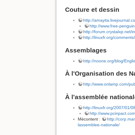
Couture et dessin
http://amayita.livejournal.
http://www.free-penguin
http://forum.crystalxp.net
http://linuxfr.org/commen
Assemblages
http://noone.org/blog/Eng
À l'Organisation des N
http://www.onlamp.com/pu
À l'assemblée national
http://linuxfr.org/2007/01/
http://www.pcinpact.co
Mécontent :
http://corp.m
lassemblee-nationale/