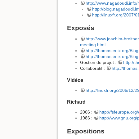
http://www.nagadoudi.info/m
http://blog.nagadoudi.in
http://linuxfr.org/2007/
Exposés
http://www.joachim-breitne
meeting.html
http://thomas.enix.org/Bl
http://thomas.enix.org/Bl
Gestion de projet :
http://
Collaboratif :
http://thomas
Vidéos
http://linuxfr.org/2006/12/
Richard
2006 :
http://fsfeurope.or
1986 :
http://www.gnu.org/
Expositions