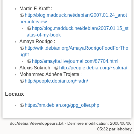
Martin F. Krafft :
http://blog.madduck.net/debian/2007.01.24_anot
her-interview
http://blog.madduck.net/debian/2007.01.15_st
atus-of-my-book
Amaya Rodrigo :
http://wiki.debian.org/AmayaRodrigoFoodForTho
ught
http://amayita.livejournal.com/87704.html
Alexis Sukrieh :
http://people.debian.org/~sukria/
Mohammed Adnène Trojette :
http://people.debian.org/~adn/
Locaux
https://nm.debian.org/gpg_offer.php
doc/debian/developpeurs.txt
· Dernière modification: 2008/08/06
05:32 par
lehobey