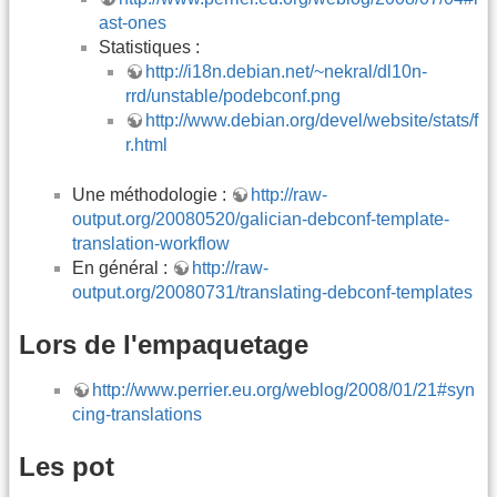
ast-ones
Statistiques :
http://i18n.debian.net/~nekral/dl10n-
rrd/unstable/podebconf.png
http://www.debian.org/devel/website/stats/f
r.html
Une méthodologie :
http://raw-
output.org/20080520/galician-debconf-template-
translation-workflow
En général :
http://raw-
output.org/20080731/translating-debconf-templates
Lors de l'empaquetage
http://www.perrier.eu.org/weblog/2008/01/21#syn
cing-translations
Les pot