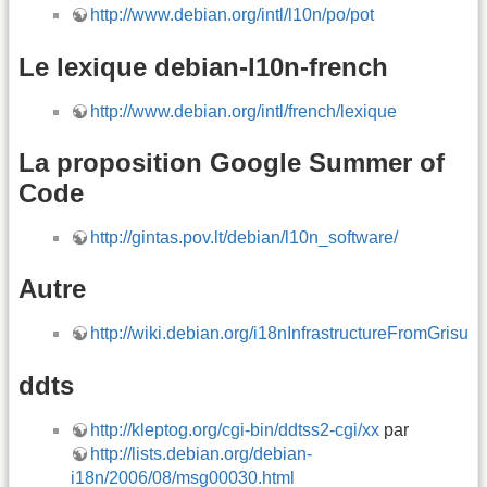
http://www.debian.org/intl/l10n/po/pot
Le lexique debian-l10n-french
http://www.debian.org/intl/french/lexique
La proposition Google Summer of
Code
http://gintas.pov.lt/debian/l10n_software/
Autre
http://wiki.debian.org/i18nInfrastructureFromGrisu
ddts
http://kleptog.org/cgi-bin/ddtss2-cgi/xx
par
http://lists.debian.org/debian-
i18n/2006/08/msg00030.html