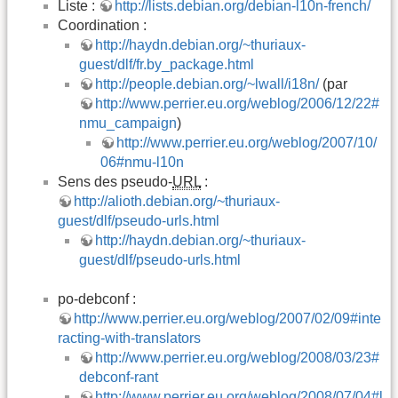
Liste :
http://lists.debian.org/debian-l10n-french/
Coordination :
http://haydn.debian.org/~thuriaux-
guest/dlf/fr.by_package.html
http://people.debian.org/~lwall/i18n/
(par
http://www.perrier.eu.org/weblog/2006/12/22#
nmu_campaign
)
http://www.perrier.eu.org/weblog/2007/10/
06#nmu-l10n
Sens des pseudo-
URL
:
http://alioth.debian.org/~thuriaux-
guest/dlf/pseudo-urls.html
http://haydn.debian.org/~thuriaux-
guest/dlf/pseudo-urls.html
po-debconf :
http://www.perrier.eu.org/weblog/2007/02/09#inte
racting-with-translators
http://www.perrier.eu.org/weblog/2008/03/23#
debconf-rant
http://www.perrier.eu.org/weblog/2008/07/04#l