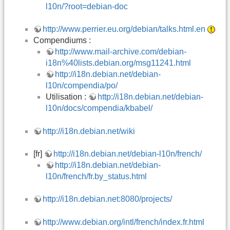
l10n/?root=debian-doc
http://www.perrier.eu.org/debian/talks.html.en
Compendiums :
http://www.mail-archive.com/debian-
i18n%40lists.debian.org/msg11241.html
http://i18n.debian.net/debian-
l10n/compendia/po/
Utilisation :
http://i18n.debian.net/debian-
l10n/docs/compendia/kbabel/
http://i18n.debian.net/wiki
[fr]
http://i18n.debian.net/debian-l10n/french/
http://i18n.debian.net/debian-
l10n/french/fr.by_status.html
http://i18n.debian.net:8080/projects/
http://www.debian.org/intl/french/index.fr.html