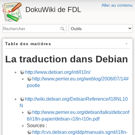
Aller au contenu
DokuWiki de FDL
Table des matières
La traduction dans Debian
http://www.debian.org/intl/l10n/
http://www.perrier.eu.org/weblog/2008/07/14#
pootle
http://wiki.debian.org/DebianReference/I18NL10
N
http://www.perrier.eu.org/debian/talks/debconf
6/i18n-paper/debian-i18n-l10n.pdf
Sources :
http://cvs.debian.org/ddp/manuals.sgml/i18n-