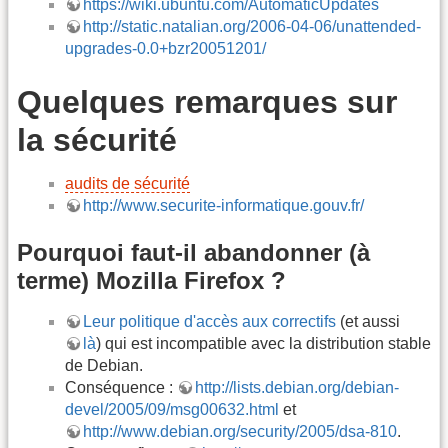
https://wiki.ubuntu.com/AutomaticUpdates
http://static.natalian.org/2006-04-06/unattended-
upgrades-0.0+bzr20051201/
Quelques remarques sur
la sécurité
audits de sécurité
http://www.securite-informatique.gouv.fr/
Pourquoi faut-il abandonner (à
terme) Mozilla Firefox ?
Leur politique d'accès aux correctifs
(et aussi
là
) qui est incompatible avec la distribution stable
de Debian.
Conséquence :
http://lists.debian.org/debian-
devel/2005/09/msg00632.html
et
http://www.debian.org/security/2005/dsa-810
.