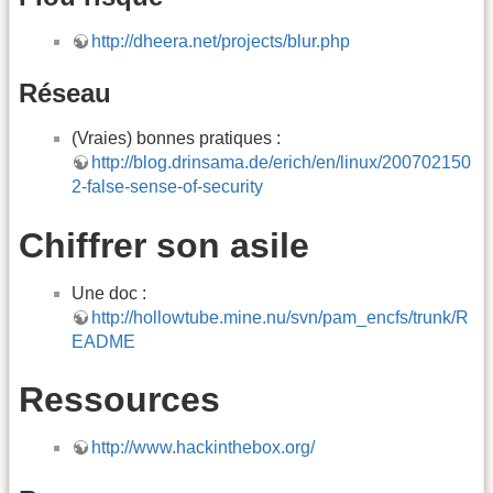
http://dheera.net/projects/blur.php
Réseau
(Vraies) bonnes pratiques :
http://blog.drinsama.de/erich/en/linux/200702150
2-false-sense-of-security
Chiffrer son asile
Une doc :
http://hollowtube.mine.nu/svn/pam_encfs/trunk/R
EADME
Ressources
http://www.hackinthebox.org/