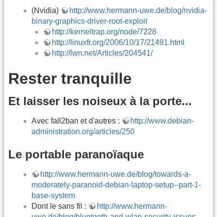
(Nvidia)
http://www.hermann-uwe.de/blog/nvidia-
binary-graphics-driver-root-exploit
http://kerneltrap.org/node/7228
http://linuxfr.org/2006/10/17/21491.html
http://lwn.net/Articles/204541/
Rester tranquille
Et laisser les noiseux à la porte...
Avec fail2ban et d'autres :
http://www.debian-
administration.org/articles/250
Le portable paranoïaque
http://www.hermann-uwe.de/blog/towards-a-
moderately-paranoid-debian-laptop-setup--part-1-
base-system
Dont le sans fil :
http://www.hermann-
uwe.de/blog/bluetooth-and-wlan-security-issues