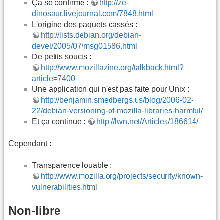
Ça se confirme :
http://ze-
dinosaur.livejournal.com/7848.html
L'origine des paquets cassés :
http://lists.debian.org/debian-
devel/2005/07/msg01586.html
De petits soucis :
http://www.mozillazine.org/talkback.html?
article=7400
Une application qui n'est pas faite pour Unix :
http://benjamin.smedbergs.us/blog/2006-02-
22/debian-versioning-of-mozilla-libraries-harmful/
Et ça continue :
http://lwn.net/Articles/186614/
Cependant :
Transparence louable :
http://www.mozilla.org/projects/security/known-
vulnerabilities.html
Non-libre