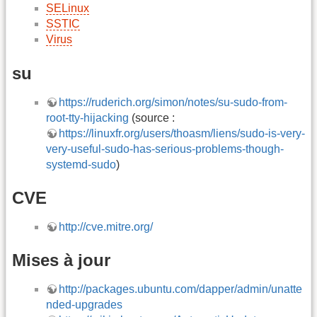
SELinux
SSTIC
Virus
su
https://ruderich.org/simon/notes/su-sudo-from-
root-tty-hijacking
(source :
https://linuxfr.org/users/thoasm/liens/sudo-is-very-
very-useful-sudo-has-serious-problems-though-
systemd-sudo
)
CVE
http://cve.mitre.org/
Mises à jour
http://packages.ubuntu.com/dapper/admin/unatte
nded-upgrades